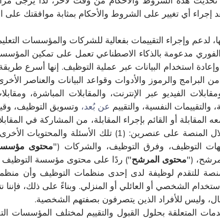
تحديث هذه الشروط والأحكام من وقت لآخر، لذا يُرجى مر
عد إجراء أي تغيير على الشروط والأحكام بمثابة موافقتك على الا
، لدعم وإجراء التقييمات بفعالية للشركات والمؤسسات التعليمي
توظيف الفوري مدعومة بالذكاء الاصطناعي تعمل على تمكين المؤ
، وإعادة استخدام البيانات عبر عملية التوظيف. إنها أسرع ط
ن البرامج والرموز والأدوات وقواعد البيانات والعناصر الأخ
مقابلات الفيديو عبر الإنترنت، والمقابلات المباشرة، ومقا
 والتقييمات النفسية، والتقييم
عن بُعد،
وتسويق التوظيف، وقيا
ه المقابلة أو القائم بإجراء المقابلة، من المشاركة في المقابل
المطلوبة. تحتوي المقابلات التي تُجرى من خلال المنصة على عن
ت التوظيف، وفرق التوظيف، والشركات ("
محتوى مؤسسة
رشح، ("
محتوى المرشح
") ردًا على محتوى مؤسسة التوظيف (يُ
منصة للتقدم لوظيفة لدى إحدى منظمات التوظيف وأن منظم
ستخدام الشخصي أو العائلي أو المنزلي. وبناءً على ذلك، فإننا 
ال، وليس للأفراد الذين يتصرفون بصفتهم الشخصية.
دمات المتعلقة بحلول القبول والتقييم لمختلف المؤسسات التع