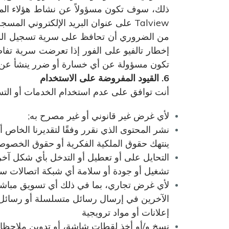
ذلك، سوف تكون مسؤولاً عن نشاط هؤلاء المست
Talview على عنوان البريد الإلكتروني المسجل.
من الضروري أن تحافظ على سرية تسجيل الد
إخطار تالفيو على الفور إذا تعرضت سرية تفا
تكون مسؤولة عن أي خسارة أو ضرر ينشأ عن عدم 
6. القيود المفروضة على الاستخدام
أنت توافق على عدم استخدام الخدمات أو التس
لأي غرض غير قانوني أو غير مصرح به;
نشر المحتوى الذي نقرر وفقًا لتقديرنا الخاص 
ينتهك حقوق الملكية الفكرية أو حقوق الخصو
التحايل على أو تعطيل أو التدخل بأي شكل آخر
تشغيل أو جودة أو سلامة أي شبكة اتصالات سل
لأي غرض تجاري، بما في ذلك أي تسويق مباشر
الآخرين في إرسال رسائل متسلسلة أو رسائل ب
إعلانات أو مواد ترويجية
نسخ و/أو أخذ لقطات شاشة، أو تدوين ملاحظات