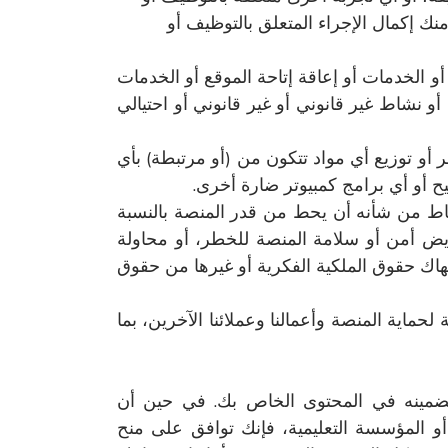
نك إكمال الإجراء المتعلق بالتوظيف أو
 الخدمات أو إعاقة إتاحة الموقع أو الخدمات
ض أو نشاط غير قانوني أو غير قانوني أو احتيالي
أو توزيع أي مواد تتكون من (أو مرتبطة) بأي
أو أي برامج كمبيوتر ضارة أخرى.
علق باستخدامك للمنصة أو غير ذلك: (1) الانخراط في أي نشاط من شأنه أن يحط من قدر المنصة بالنسبة
خرين؛ أو (2) انتهاك أي سياسات قد نعتمدها فيما يتعلق بالمنصة من وقت لآخر؛ أو (3) تعريض أمن أو سلامة المنصة للخطر، أو محاولة
أو لوائح معمول بها، أو انتهاك حقوق الملكية الفكرية أو غيرها من حقوق
ماية المنصة وأعمالنا وعملائنا الآخرين، بما
ضمينه في المحتوى الخاص بك. في حين أن
 أو المؤسسة التعليمية، فإنك توافق على منح