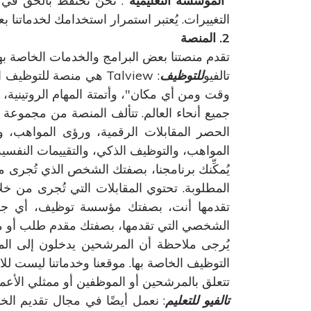
"
المؤسسة التعليمية
". نحن نحتفظ بالحق في 
التغييرات. يُعتبر استمرار استخدامك لخدماتنا ب
2. المنصة
تقدم منصتنا بعض البرامج والخدمات الخاصة بها
تالفيو
للتوظيف
: Talview هي منصة لل
وقت ومن أي مكان"، وأتمتة المهام الروتينية
جميع أنحاء العالم. تتألف المنصة من مجموعة م
الحصر المقابلات الرقمية، ورؤى المواهب، و
المواهب، والتوظيف الذكي، والتقييمات النفسية،
يُمكِّنك برنامجنا، بصفتك الشخص الذي تُجرى مع
تقدمها أنت، بصفتك مؤسسة توظيف، أي جها
الشخصي التي تقدمها، بصفتك مقدم طلب أو م
يُرجى ملاحظة أن المرشحين يدخلون إلى ال
التوظيف الخاصة بها. موقعنا وخدماتنا ليست للا
تتعلق بالمرشحين أو الموظفين أو ممثلي الأعم
تالفيو للتعليم
: نعمل أيضًا في مجال تقديم الخ