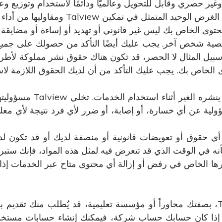
 حصري وغير حصري وقابل للتحويل وعالميًّا ودائمًا لاستخدام وتوز
 في تمكين Talview ومقاوليها من أداء الخدمات.
وى الخاص بك ليس غير قانوني أو تهديد أو إساءة أو مضايقة أو
ية شخص آخر. يجب عليك أيضًا التأكد من حصولك على جميع 
بيل المثال لا الحصر، قد تكون هناك حقوق نشر مملوكة لأطراف
 الخاص بك. يجب عليك التأكد من أن لديك الحقوق اللازمة لا
لا تتحمل Talview المسؤول
 الخاص بك. لا تتحمل Talview المسؤولية عن أي خسارة، أو إصابة، أو ضرر لأي فر
 أي حقوق أو تعويضات قانونية أو منصفة لديك أو قد تكون لد
نه في الوقت الذي قد تتعرض فيه لمثل هذه المواد، فإنك ستبرئ ذ
ديرها الخاص في رفض أو إزالة أي محتوى متاح عبر الخدمات إذا 
لكي تقوم بالتسجيل أو إنشاء حساب Talview، بصفتك محاوراً أو مؤسسة تعليمية، قد 
ح). إذا كان حسابك حساب شركة، فيمكنك إنشاء حسابات مست