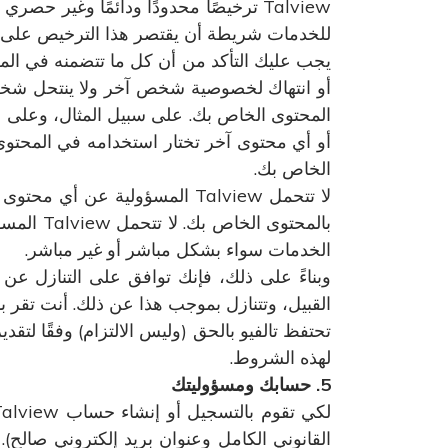
Talview ترخيصًا محدودًا ودائمًا وغير
للخدمات شريطة أن يقتصر هذا الترخيص على الغرض الوحيد المتمثل
يجب عليك التأكد من أن كل ما تتضمنه في المحت
أو انتهاك لخصوصية شخص آخر ولا ينتحل شخص
المحتوى الخاص بك. على سبيل المثال، وعلى س
أو أي محتوى آخر تختار استخدامه في المحتوى
الخاص بك.
بالمحتوى
الخدمات سواء بشكل مباشر أو غير مباشر.
وبناءً على ذلك، فإنك توافق على التنازل عن
القبيل، وتتنازل بموجب هذا عن ذلك. أنت تقر بأ
تحتفظ تالفيو بالحق (وليس الالتزام) وفقًا لتق
لهذه الشروط.
5. حسابك ومسؤوليتك
القانوني الكامل وعنوان بريد إلكتروني صال