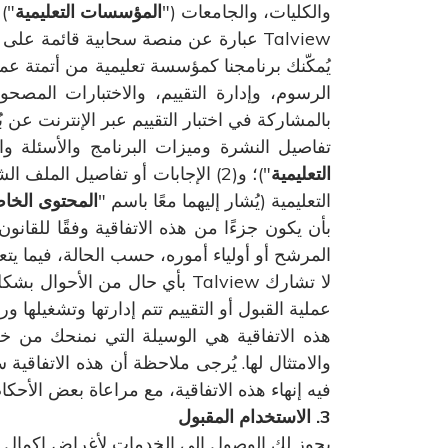
والكليات، والجامعات ("
المؤسسات التعليمية
") 
Talview عبارة عن منصة سحابية قائمة ع
يُمكّنك برنامجنا كمؤسسة تعليمية من أتمتة عم
الرسوم، وإدارة التقييم، والاختبارات المصحو
تفاصيل النشرة وميزات البرنامج والأسئلة و
التعليمية
")؛ و(2) الإجابات أو تفاصيل الملف الشخصي التي تقدمها، بصفتك طالبًا ("
التعليمية (يُشار إليهما معًا باسم "
المحتوى الخا
بأن يكون جزءًا من هذه الاتفاقية وفقًا للقا
المرشح أو أولياء أموره، حسب الحالة، فيما يتع
لا تشارك Talview بأي حال من
عملية القبول أو التقييم تتم إدارتها وتشغيلها و
هذه الاتفاقية هي الوسيلة التي نمنحك من 
والامتثال لها. يُرجى ملاحظة أن هذه الاتفاقي
فيه إنهاء هذه الاتفاقية، مع مراعاة بعض الأحكا
3. الاستخدام المقبول
يجوز لك الوصول إلى الخدمات لأغراض إكمال مقا