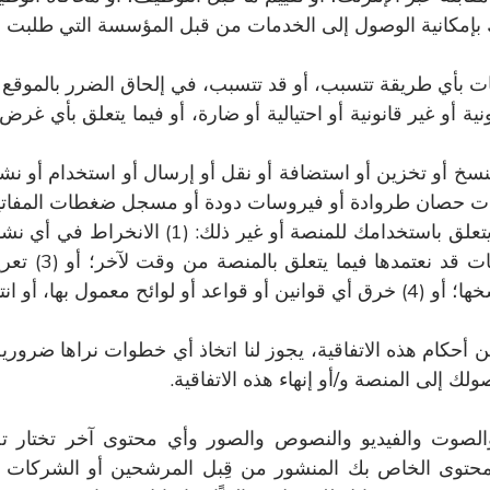
يدك بإمكانية الوصول إلى الخدمات من قبل المؤسسة التي طلبت م
 بأي طريقة تتسبب، أو قد تتسبب، في إلحاق الضرر بالموقع أو
نية أو غير قانونية أو احتيالية أو ضارة، أو فيما يتعلق بأي غر
خ أو تخزين أو استضافة أو نقل أو إرسال أو استخدام أو نشر 
 حصان طروادة أو فيروسات دودة أو مسجل ضغطات المفاتيح 
أنت توافق على عدم القيام بأي مما يلي فيما يت
للمستخدمين الآ
إجراء هندسة عكسية للخدمات أو تعديلها أو نسخها؛ أو (4) خرق أي قوانين أو قواعد 
كام هذه الاتفاقية، يجوز لنا اتخاذ أي خطوات نراها ضرورية لح
ك إلى المنصة و/أو إنهاء هذه الاتفاقية.
الصوت والفيديو والنصوص والصور وأي محتوى آخر تختار ت
لق بالمحتوى الخاص بك المنشور من قِبل المرشحين أو الشركات