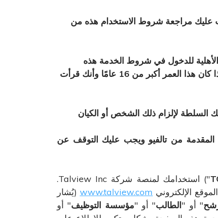
جب عليك مراجعة شروط الاستخدام هذه من
مًا أو أكثر، ولديك الحق والسلطة والأهلية للدخول في شروط الخدمة هذه
مباشرة أو بتمكين من مؤسستك، أو أنك في السن القانونية المطلوبة لتكوين عقد ملزم في ولايتك القضائية إذا كان هذا العمر أكبر من 16 عامًا وأنك قرأت
ط الاستخدام هذه نيابةً عن شخص أو كيان آخر، فإنك تقر وتضمن لـ talview بأن لديك السلطة لإلزام ذلك الشخص أو الكيان
 المقدمة من تالفيو ويجب عليك التوقف عن
T
") استخدامك لمنصة شركة Talview Inc.
www.talview.com
(يُشار
رشح
" أو "
الطالب
" أو "
مؤسسة التوظيف
" أو