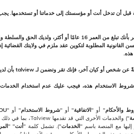
ة قبل أن تدخل أنت أو مؤسستك إلى خدماتنا أو تستخدمها. ي
من خلال استخدامك المستمر للخدمة، فإنك تقر بأنك تبلغ من العمر 16 عا
هذه.
إذا كنت توافق على شرو
ن شروط الاستخدام هذه، فيجب عليك عدم استخدام الخدمات
وط والأحكام
" أو "
الاتفاقية
" أو "
شروط الاستخدام
" أو "
OU
ة
") والخدمات الأخرى التي قد تقدمها Talview، بما في ذلك الموقع الإلكتروني
 إليها مع المنصة باسم "
الخدمات
"). تشمل كلمة "
أنت
" "
الم