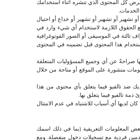
يع وعرض كل المحتوى الذي تنشره أثناء استخدامك
 تشهير أو تشهير أو تشهير أو خداع أو احتيال
الحقوق اللازمة لاستخدام أي شيء وارد في
 ثالثة في الموسيقى أو الصور الفوتوغرافية
ستخدام هذا المحتوى قبل تضمينه في المحتوى
ية عن أي محتوى ينشره الغير أثناء استخدام الخدمات. تخلي Talview مسؤوليتها صراحةً عن أي وجميع المسؤوليات المتعلقة
د نتيجة لأي معلومات منشورة على الموقع أو متاحة من خلال
يك ضد تالفيو فيما يتعلق بأي محتوى من هذا
مة تالفيو فيما يتعلق بها.
كان لديها أي أسباب للاشتباه في عدم الامتثال
يُطلب منك تقديم بعض المعلومات التعريفية (بما في ذلك اسمك
خدمين فردية مع تسجيلات دخول منفصلة. ومع