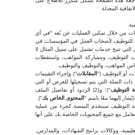
اجعة هذه الصفحة بشكل متكرر للاطلاع على
تفاقية المعدلة.
ة.
سسات من خلال تمكين العمليات عن بُعد "في أي
ريقة للتوظيف لأصحاب العمل في المؤسسات في
رى التي تتيح خدمات تشمل على سبيل المثال لا
بلات التوظيف، ومشاركة المواهب، واستقطاب
س المواهب، والتوظيف والتوظيف.
ات أو التوظيف ("
المقابلات
") وإجراء التقييمات
صرين: (1) تلك الأسئلة والمحتويات الأخرى ذات الصلة التي يتم تسجيلها للعرض أو التي
 التوظيف
")؛ و(2) الردود أو تفاصيل الملف
شار إليهما معًا باسم "
المحتوى الخاص بك
").
ة التوظيف تستخدم المنصة كجزء من عملية
نتعامل مع جميع المحتويات الخاصة بك على أنها
ليمية، ووكالات برامج الشهادات، والمدارس،