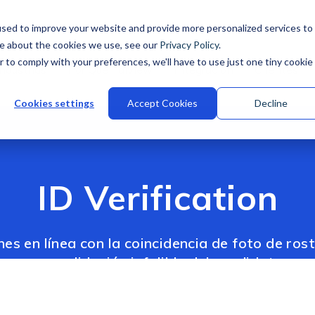
sed to improve your website and provide more personalized services to
re about the cookies we use, see our
Privacy Policy
.
r to comply with your preferences, we'll have to use just one tiny cookie
Industrias
Por Qué Talview
Integración
Clientes
Cookies settings
Accept Cookies
Decline
ID Verification
es en línea con la coincidencia de foto de ro
una validación infalible del candidato.