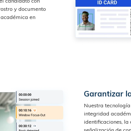
el candidato con
 rostro y documento
d académica en
Garantizar l
Nuestra tecnología
integridad académi
identificaciones, l
señalización de co