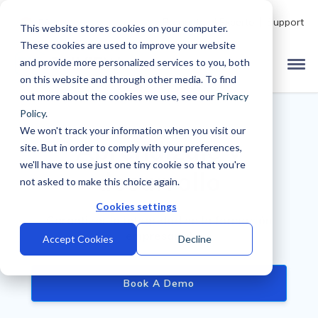
Pregunte al Experto
Support
ES
This website stores cookies on your computer.
These cookies are used to improve your website
and provide more personalized services to you, both
on this website and through other media. To find
out more about the cookies we use, see our
Privacy
Policy
.
We won't track your information when you visit our
Aprendizaje y
site. But in order to comply with your preferences,
we'll have to use just one tiny cookie so that you're
desarrollo
not asked to make this choice again.
Cookies settings
Garantizar la integridad en la formación
empresarial
Accept Cookies
Decline
Book A Demo