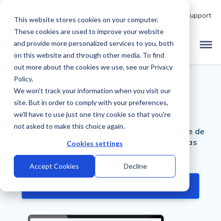
Pregunte al Experto
Support
ES
This website stores cookies on your computer.
These cookies are used to improve your website
and provide more personalized services to you, both
on this website and through other media. To find
out more about the cookies we use, see our
Privacy
Policy
.
We won't track your information when you visit our
Interview Insights
site. But in order to comply with your preferences,
we'll have to use just one tiny cookie so that you're
not asked to make this choice again.
Entrene a los entrevistadores en un ambiente de
entrevista justo, sin sesgos y conforme a las
Cookies settings
normativas.
Accept Cookies
Decline
Book A Demo