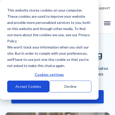
Pregunte al Experto
Support
ES
This website stores cookies on your computer.
These cookies are used to improve your website
and provide more personalized services to you, both
on this website and through other media. To find
out more about the cookies we use, see our
Privacy
Policy
.
We won't track your information when you visit our
Telephone Screening
site. But in order to comply with your preferences,
we'll have to use just one tiny cookie so that you're
not asked to make this choice again.
Llegue a los candidatos, selecciónelos y evalúelos
más rápidamente con entrevistas telefónicas
Cookies settings
seguras
Accept Cookies
Decline
Book A Demo