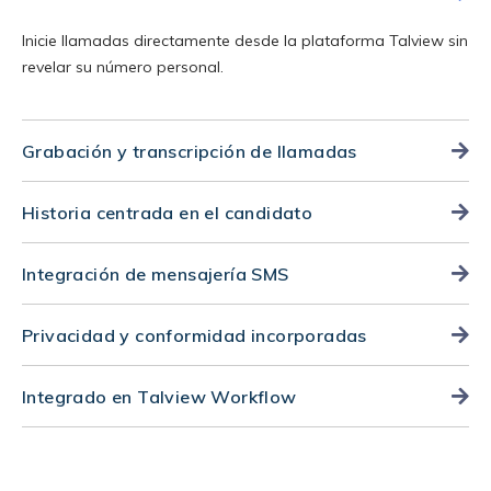
Inicie llamadas directamente desde la plataforma Talview sin
revelar su número personal.
Grabación y transcripción de llamadas
Todas las llamadas se graban y transcriben
automáticamente, lo que permite realizar evaluaciones
Historia centrada en el candidato
estructuradas y facilitar la colaboración entre los equipos de
Acceda a un historial completo de llamadas organizado por
contratación.
candidato, lo que agiliza el seguimiento y la toma de
Integración de mensajería SMS
decisiones.
Implique sin problemas a los candidatos a través de SMS
para la programación y los recordatorios, integrados en la
Privacidad y conformidad incorporadas
misma plataforma.
Los datos personales de los contratantes permanecen
protegidos durante todo el proceso de contratación.
Integrado en Talview Workflow
Incorpore fácilmente la selección telefónica a los flujos de
trabajo de contratación existentes junto con las entrevistas
en vídeo, las evaluaciones y la verificación de documentos.