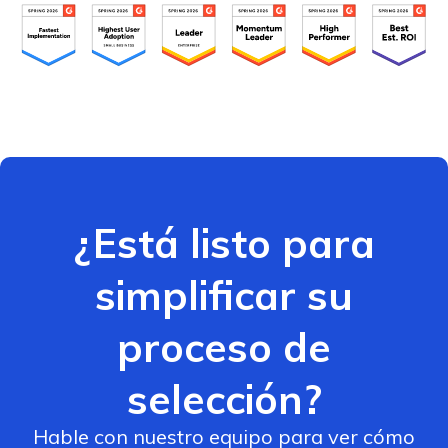
¿Está listo para
simplificar su
proceso de
selección?
Hable con nuestro equipo para ver cómo