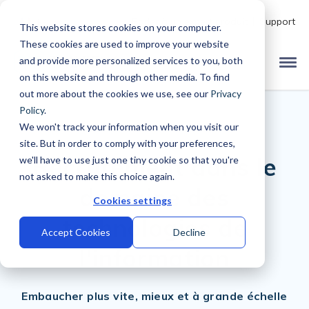
Parler à un expert produit
Support
FR
This website stores cookies on your computer.
These cookies are used to improve your website
and provide more personalized services to you, both
on this website and through other media. To find
out more about the cookies we use, see our
Privacy
Policy
.
We won't track your information when you visit our
site. But in order to comply with your preferences,
Recrutement dans le
we'll have to use just one tiny cookie so that you're
not asked to make this choice again.
domaine des
Cookies settings
technologies de
Accept Cookies
Decline
l'information
Embaucher plus vite, mieux et à grande échelle