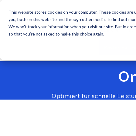
This website stores cookies on your computer. These cookies are u
DE
you, both on this website and through other media. To find out mo
We won't track your information when you visit our site. But in orde
Produkte
Ind
so that you're not asked to make this choice again.
Kostenlos tes
On
Optimiert für schnelle Leis