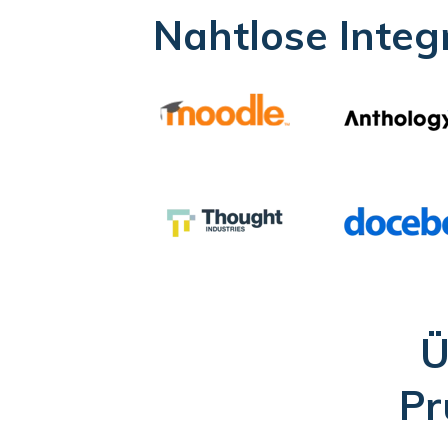
Nahtlose Integ
Ü
Pr