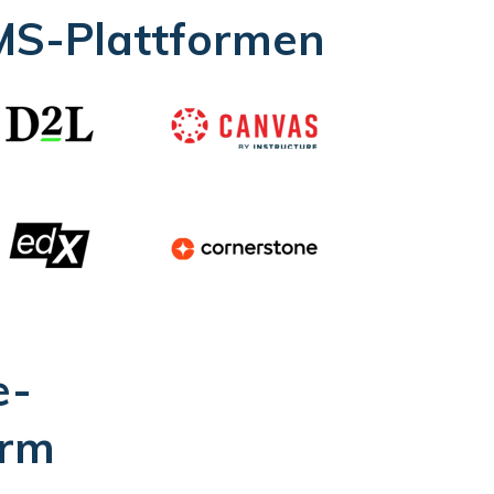
LMS-Plattformen
e-
orm