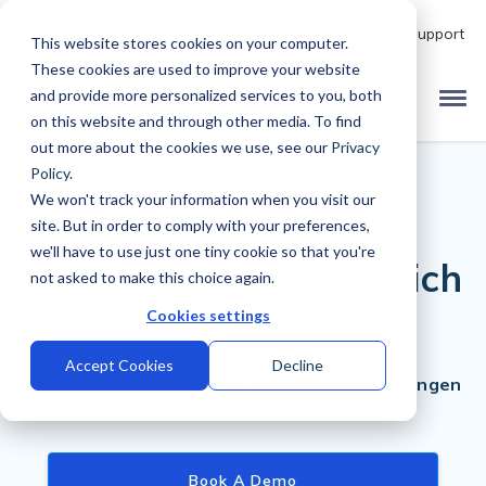
Talk to Product Expert
Support
DE
This website stores cookies on your computer.
These cookies are used to improve your website
and provide more personalized services to you, both
on this website and through other media. To find
out more about the cookies we use, see our
Privacy
Policy
.
We won't track your information when you visit our
Talview für
site. But in order to comply with your preferences,
we'll have to use just one tiny cookie so that you're
Personalverantwortlich
not asked to make this choice again.
e
Cookies settings
Accept Cookies
Decline
Authentische Interviews und faire Beurteilungen
sicherstellen
Book A Demo