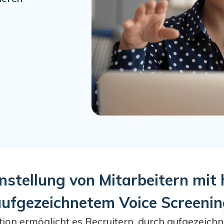
Einstellung von Mitarbeitern m
ufgezeichnetem Voice Screeni
on ermöglicht es Recruitern, durch aufgezeichne