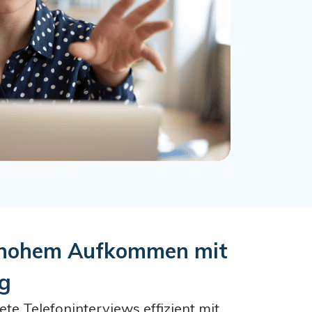
it hohem Aufkommen mit
ng
te Telefoninterviews effizient mit