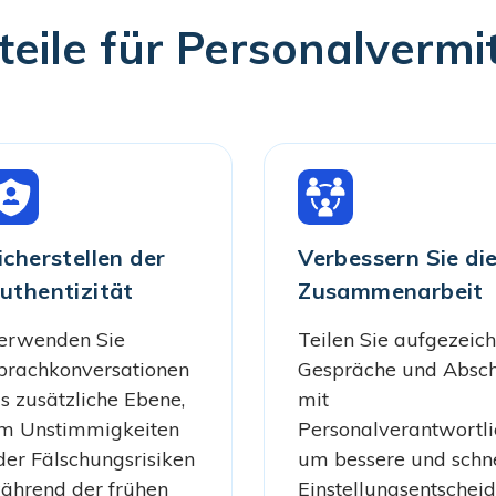
teile für Personalvermit
icherstellen der
Verbessern Sie di
uthentizität
Zusammenarbeit
erwenden Sie
Teilen Sie aufgezeic
prachkonversationen
Gespräche und Absch
ls zusätzliche Ebene,
mit
m Unstimmigkeiten
Personalverantwortli
der Fälschungsrisiken
um bessere und schne
ährend der frühen
Einstellungsentschei