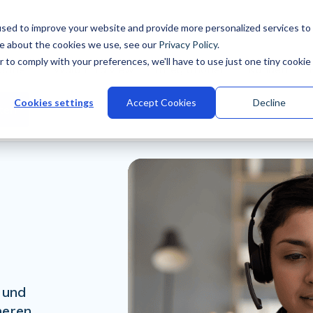
sed to improve your website and provide more personalized services to
re about the cookies we use, see our
Privacy Policy
.
r to comply with your preferences, we'll have to use just one tiny cookie
ustrien
Warum Talview
Integrationen
Kunden
Cookies settings
Accept Cookies
Decline
ten
 und
heren