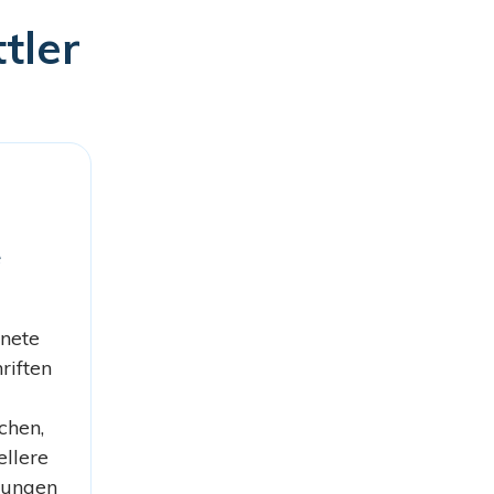
tler
e
hnete
riften
chen,
llere
dungen