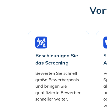
Vor
Beschleunigen Sie
S
das Screening
A
Bewerten Sie schnell
V
große Bewerberpools
S
und bringen Sie
a
qualifizierte Bewerber
u
schneller weiter.
o
w